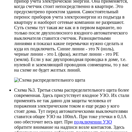
прибор учета электрической энергии. Она применяется,
когда счетчик стоит непосредственно в квартире. Это
предусмотрено проектом здания. Самостоятельный
перенос приборов учета электроэнергии из подъезда в
квартиру и наоборот сетевые компании не разрешают.
Суть схемы тут такая же как и в первом варианте, но
только после двухполюсного входного автоматического
выключателя ставится счетчик. Разноцветными
линиями я показал какие перемычки нужно сделать и
куда их подключить. Синие линии - это N (ноль),
черные линии - это L (фаза), желтые линии - это PE
(земля). Если у вас двухпроводная проводка в доме, т.е.
нулевой и заземляющий проводник совмещены, то у вас
на схеме не будет желтых линий.
Схема №3. Третья схема распределительного щита более
современная. Здесь присутствует входное УЗО. Их стали
применять не так давно для защиты человека от
поражения электрическим током и еще редко у кого
стоят дома. Тут перед автоматическими выключателями
ставится общее УЗО на 100mA. При токе утечки в 0,1А
оно обесточит весь щит. При
подключении УЗО
обратите внимание на надписи возле контактов. Здесь