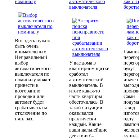
номиналу
автоматического
как с э
выключателя
бороть
Вот здесь нужно
быть очень
внимательным.
Лампо
Неправильный
перего
выбор
У вас дома в
перего
автоматического
квартирном щитке
будут
выключателя по
сработал
перего
номиналу может
автоматический
иначе 
привести к
выключатель. В
выгодн
возгоранию
итоге какая-то
произв
проводки или
часть квартиры
Сами
автомат будет
обесточилась. В
подума
срабатывать на
такой ситуации
завод
отключение по
оказывался
изгото
пять раз...
практически
одну
каждый. Какие
лампоч
ваши дальнейшие
челове
действия?...
купил,