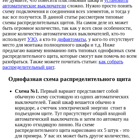
Не думайте, что повесить пластиковый шкаф и
установить
автоматические выключатели
сложно. Нужно просто понять
схему подключения и соединения всех элементов, и тогда у
вас все получится. В данной статье рассмотрим типовые
схемы распределительных щитов. На самом деле их может
быть огромное количество, так как у всех свои особенности,
разное количество автоматических выключателей, кто-то
использует
УЗО
, а кто-то
дифавтоматы
, у кого-то отсутствует
место для монтажа полноценного шкафа и т.д. Ниже
предлагаю вашему вниманию пять типовых однофазных схем
распределительного щита, которые смогут вам помочь во всем
разобраться. Также можете почитать статью:
как собрать
распределительный щит
.
Однофазная схема распределительного щита
Схема №1.
Первый вариант представляет собой
обычную схему состоящую из одних автоматических
выключателей. Такой шкаф вешается обычно в
коридоре, а счетчик электрической энергии стоит в
подъездном щите. Тут присутствует общий входной
автоматический выключатель и затем по автомату на
каждую отходящую линию. На схеме
распределительного щита нарисовано их 5 штук - это
для примера. У вас их может быть другое количество,