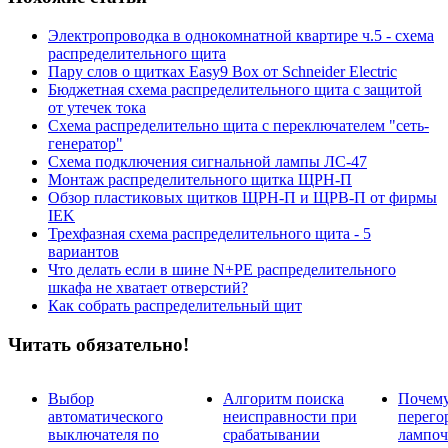
Электропроводка в однокомнатной квартире ч.5 - схема
распределительного щита
Пару слов о щитках Easy9 Box от Schneider Electric
Бюджетная схема распределительного щита с защитой
от утечек тока
Схема распределительно щита с переключателем "сеть-
генератор"
Схема подключения сигнальной лампы ЛС-47
Монтаж распределительного щитка ЩРН-П
Обзор пластиковых щитков ЩРН-П и ЩРВ-П от фирмы
IEK
Трехфазная схема распределительного щита - 5
вариантов
Что делать если в шине N+PE распределительного
шкафа не хватает отверстий?
Как собрать распределительный щит
Читать обязательно!
Выбор
Алгоритм поиска
Почем
автоматического
неисправности при
перего
выключателя по
срабатывании
лампоч