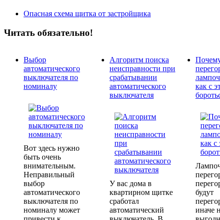
Опасная схема щитка от застройщика
Читать обязательно!
Выбор
Алгоритм поиска
Почем
автоматического
неисправности при
перего
выключателя по
срабатывании
лампоч
номиналу
автоматического
как с э
выключателя
бороть
Вот здесь нужно
быть очень
внимательным.
Лампо
Неправильный
перего
выбор
У вас дома в
перего
автоматического
квартирном щитке
будут
выключателя по
сработал
перего
номиналу может
автоматический
иначе 
привести к
выключатель. В
выгодн