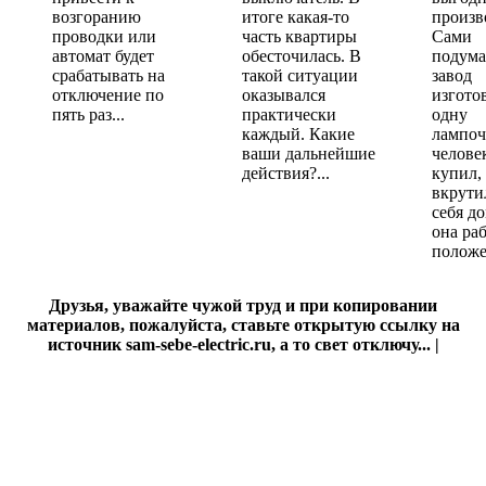
возгоранию
итоге какая-то
произв
проводки или
часть квартиры
Сами
автомат будет
обесточилась. В
подума
срабатывать на
такой ситуации
завод
отключение по
оказывался
изгото
пять раз...
практически
одну
каждый. Какие
лампоч
ваши дальнейшие
челове
действия?...
купил,
вкрути
себя д
она ра
положе
Друзья, уважайте чужой труд и при копировании
материалов, пожалуйста, ставьте открытую ссылку на
источник sam-sebe-electric.ru, а то свет отключу... |