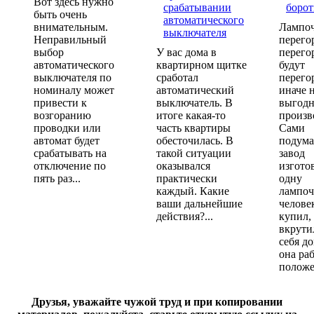
Вот здесь нужно
быть очень
внимательным.
Лампо
Неправильный
перего
выбор
У вас дома в
перего
автоматического
квартирном щитке
будут
выключателя по
сработал
перего
номиналу может
автоматический
иначе 
привести к
выключатель. В
выгодн
возгоранию
итоге какая-то
произв
проводки или
часть квартиры
Сами
автомат будет
обесточилась. В
подума
срабатывать на
такой ситуации
завод
отключение по
оказывался
изгото
пять раз...
практически
одну
каждый. Какие
лампоч
ваши дальнейшие
челове
действия?...
купил,
вкрути
себя д
она ра
положе
Друзья, уважайте чужой труд и при копировании