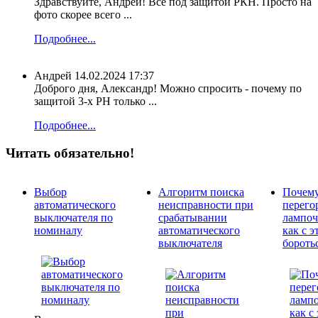
Здравствуйте, Андрей! Все под защитой РКН. Просто на
фото скорее всего ...
Подробнее...
Андрей
14.02.2024 17:37
Доброго дня, Александр! Можно спросить - почему по
защитой 3-х РН только ...
Подробнее...
Читать обязательно!
Выбор
Алгоритм поиска
Почем
автоматического
неисправности при
перего
выключателя по
срабатывании
лампоч
номиналу
автоматического
как с э
выключателя
бороть