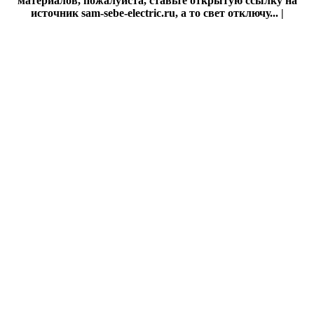
материалов, пожалуйста, ставьте открытую ссылку на
источник sam-sebe-electric.ru, а то свет отключу... |