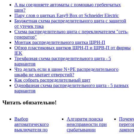
А вы соединяете автоматы с помощью гребенчатых
шин?
Пару слов о щитках Easy9 Box от Schneider Electric
Бюджетная схема распределительного щита с защитой
от утечек тока
Схема распределительно щита с переключателем "сеть-
генератор"
Монтаж распределительного щитка ЩРН-П
Обзор пластиковых щитков ЩРН-П и ЩРВ-П от фирмы
IEK
Трехфазная схема распределительного щита - 5
вариантов
Что делать если в шине N+PE распределительного
шкафа не хватает отверстий?
Как собрать распределительный щит
Однофазная схема распределительного щита - 5 разных
вариантов
Читать обязательно!
Выбор
Алгоритм поиска
Почем
автоматического
неисправности при
перего
выключателя по
срабатывании
лампоч