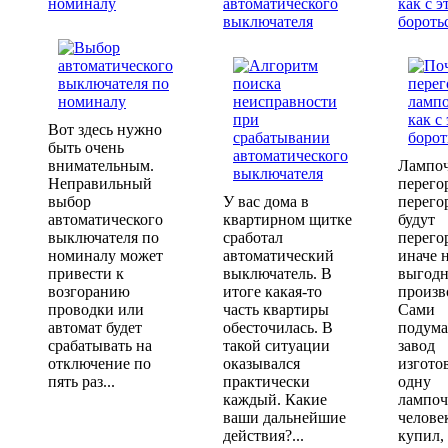
номиналу
автоматического
как с э
выключателя
бороть
Вот здесь нужно
быть очень
внимательным.
Лампо
Неправильный
перего
выбор
У вас дома в
перего
автоматического
квартирном щитке
будут
выключателя по
сработал
перего
номиналу может
автоматический
иначе 
привести к
выключатель. В
выгодн
возгоранию
итоге какая-то
произв
проводки или
часть квартиры
Сами
автомат будет
обесточилась. В
подума
срабатывать на
такой ситуации
завод
отключение по
оказывался
изгото
пять раз...
практически
одну
каждый. Какие
лампоч
ваши дальнейшие
челове
действия?...
купил,