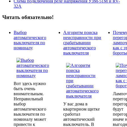
Схема подключения реле напряжения УЗМ-51М и RV-
32A
Читать обязательно!
Выбор
Алгоритм поиска
Почем
автоматического
неисправности при
перего
выключателя по
срабатывании
лампоч
номиналу
автоматического
как с э
выключателя
бороть
Вот здесь нужно
быть очень
внимательным.
Лампо
Неправильный
перего
выбор
У вас дома в
перего
автоматического
квартирном щитке
будут
выключателя по
сработал
перего
номиналу может
автоматический
иначе 
привести к
выключатель. В
выгодн