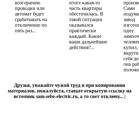
возгоранию
итоге какая-то
произв
проводки или
часть квартиры
Сами
автомат будет
обесточилась. В
подума
срабатывать на
такой ситуации
завод
отключение по
оказывался
изгото
пять раз...
практически
одну
каждый. Какие
лампоч
ваши дальнейшие
челове
действия?...
купил,
вкрути
себя д
она ра
положе
Друзья, уважайте чужой труд и при копировании
материалов, пожалуйста, ставьте открытую ссылку на
источник sam-sebe-electric.ru, а то свет отключу... |