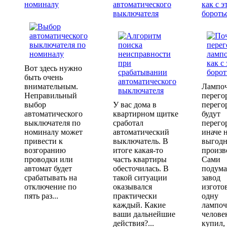
номиналу
автоматического
как с э
выключателя
бороть
Вот здесь нужно
быть очень
внимательным.
Лампо
Неправильный
перего
выбор
У вас дома в
перего
автоматического
квартирном щитке
будут
выключателя по
сработал
перего
номиналу может
автоматический
иначе 
привести к
выключатель. В
выгодн
возгоранию
итоге какая-то
произв
проводки или
часть квартиры
Сами
автомат будет
обесточилась. В
подума
срабатывать на
такой ситуации
завод
отключение по
оказывался
изгото
пять раз...
практически
одну
каждый. Какие
лампоч
ваши дальнейшие
челове
действия?...
купил,