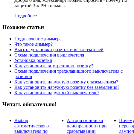
Доброго дня, Александр! Можно спросить - почему по
защитой 3-х РН только ...
Подробнее...
Похожие статьи
Подключение диммера
Что такое диммер?
Высота установки розеток и выключателей
Схема подключения выключателя
Установка розетки
Как установить внутреннюю розетку?
Схема подключения трехклавишного выключателя с
розеткой
Как установить наружную розетку с заземлением?
Как установить наружную розетку без заземления?
Как установить наружный выключатель?
Читать обязательно!
Выбор
Алгоритм поиска
Почем
автоматического
неисправности при
перего
выключателя по
срабатывании
лампоч