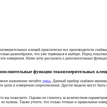
окоизмерительных клещей практически все производители снабжа
только разнообразен, что уже теряешься в выборе. Перед покупк
ь эти измерения. Ниже хочу рассказать о дополнительных функц
ополнительные функции токоизмерительных клещ
новное назначение читайте
здесь
. Данный прибор снабжен миним
ти цепи и измерения сопротивления. Другие модели могут быть
то вы пожелаете. Однако не гонитесь за количеством параметров
то не нужны. Также учтите, что только точные и правильные изм