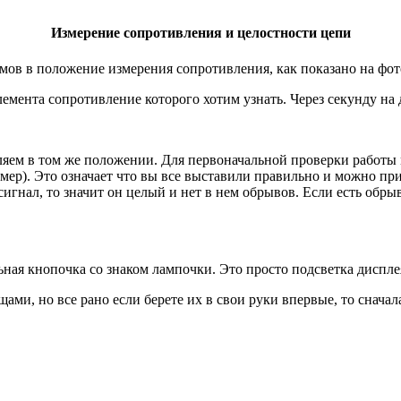
Измерение сопротивления и целостности цепи
мов в положение измерения сопротивления, как показано на фот
емента сопротивление которого хотим узнать. Через секунду на
яем в том же положении. Для первоначальной проверки работы 
ммер). Это означает что вы все выставили правильно и можно пр
игнал, то значит он целый и нет в нем обрывов. Если есть обрыв
ная кнопочка со знаком лампочки. Это просто подсветка дисплея
и, но все рано если берете их в свои руки впервые, то сначал