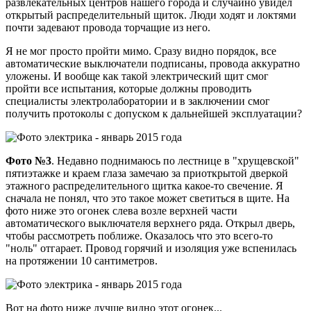
развлекательных центров нашего города и случайно увидел
открытый распределительный щиток. Люди ходят и локтями
почти задевают провода торчащие из него.
Я не мог просто пройти мимо. Сразу видно порядок, все
автоматические выключатели подписаны, провода аккуратно
уложены. И вообще как такой электрический щит смог
пройти все испытания, которые должны проводить
специалисты электролаборатории и в заключении смог
получить протоколы с допуском к дальнейшей эксплуатации?
Фото №3
. Недавно поднимаюсь по лестнице в "хрущевской"
пятиэтажке и краем глаза замечаю за приоткрытой дверкой
этажного распределительного щитка какое-то свечение. Я
сначала не понял, что это такое может светиться в щите. На
фото ниже это огонек слева возле верхней части
автоматического выключателя верхнего ряда. Открыл дверь,
чтобы рассмотреть поближе. Оказалось что это всего-то
"ноль" отгарает. Провод горячий и изоляция уже вспенилась
на протяжении 10 сантиметров.
Вот на фото ниже лучше видно этот огонек...