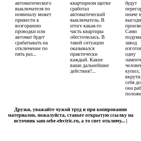
автоматического
квартирном щитке
будут
выключателя по
сработал
перего
номиналу может
автоматический
иначе 
привести к
выключатель. В
выгодн
возгоранию
итоге какая-то
произв
проводки или
часть квартиры
Сами
автомат будет
обесточилась. В
подума
срабатывать на
такой ситуации
завод
отключение по
оказывался
изгото
пять раз...
практически
одну
каждый. Какие
лампоч
ваши дальнейшие
челове
действия?...
купил,
вкрути
себя д
она ра
положе
Друзья, уважайте чужой труд и при копировании
материалов, пожалуйста, ставьте открытую ссылку на
источник sam-sebe-electric.ru, а то свет отключу... |